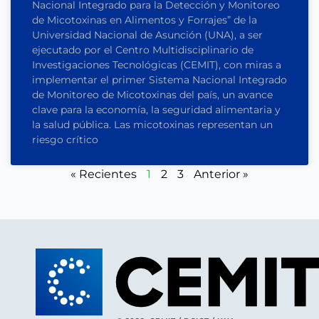
Nacional Integrado para la Detección y Monitoreo
de Micotoxinas en Alimentos y Forrajes” de la
Universidad Nacional de Asunción (UNA), a ser
ejecutado por el Centro Multidisciplinario de
Investigaciones Tecnológicas (CEMIT), con miras a
implementar el primer Sistema Nacional Integrado
de Monitoreo de Micotoxinas del país, un avance
clave para la economía, la seguridad alimentaria y
la salud pública. Las micotoxinas representan un
riesgo crítico
« Recientes
1
2
3
Anterior »