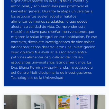
significativamente en la salud física, mental y
emocional, y son esenciales para promover el
bienestar general. Durante la etapa universitaria,
los estudiantes suelen adoptar hábitos
alimentarios menos saludables, lo que puede
afectar su calidad de vida. Comprender esta
relación es clave para diseñar intervenciones que
mejoren la salud integral en esta población. En ese
contexto, diecisiete investigadores de diez países
latinoamericanos desarrollaron una investigación
cuyo objetivo fue evaluar la asociación entre
patrones alimentarios y calidad de vida en
estudiantes universitarios latinoamericanos. La
Dra. Eliana Romina Meza-Miranda, investigadora
del Centro Multidisciplinario de Investigaciones
Tecnológicas de la Universidad