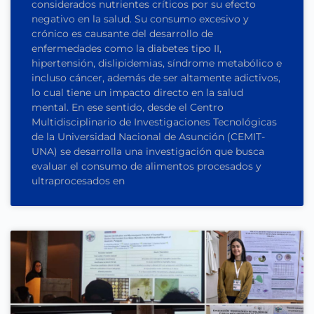
considerados nutrientes críticos por su efecto
negativo en la salud. Su consumo excesivo y
crónico es causante del desarrollo de
enfermedades como la diabetes tipo II,
hipertensión, dislipidemias, síndrome metabólico e
incluso cáncer, además de ser altamente adictivos,
lo cual tiene un impacto directo en la salud
mental. En ese sentido, desde el Centro
Multidisciplinario de Investigaciones Tecnológicas
de la Universidad Nacional de Asunción (CEMIT-
UNA) se desarrolla una investigación que busca
evaluar el consumo de alimentos procesados y
ultraprocesados en