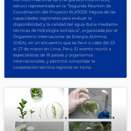
estuvo representada en la “Segunda Reunión de
Coordinación del Proyecto RLA7029: Mejora de las
capacidades regionales para evaluar la
disponibilidad y la calidad del agua dulce mediante
técnicas de hidrología isotópica”, organizada por el
Organismo Internacional de Energía Atómica
(OIEA), en un encuentro que se llevó a cabo del 23
al 27 de marzo en Lima, Perú. El evento reunió a
especialistas de 16 países y organismos
internacionales, y permitió consolidar la
cooperación técnica regional en torno