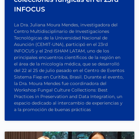
INFOCUS
La Dra. Juliana Moura Mendes, investigadora del
Centro Multidisciplinario de Investigaciones
Tecnológicas de la Universidad Nacional de
Asunción (CEMIT-UNA), participó en el 23rd
INFOCUS y el 2nd ISHAM LATAM, uno de los
principales encuentros científicos de la región en
el área de la micología médica, que se desarrolló
del 22 al 25 de julio pasado en el Centro de Eventos
Sistema Fiep en Curitiba, Brasil. Durante el evento,
la Dra. Moura Mendes fue coordinadora del
Workshop Fungal Culture Collections: Best
Practices in Preservation and Data Integration, un
espacio dedicado al intercambio de experiencias y
a la promoción de buenas prácticas