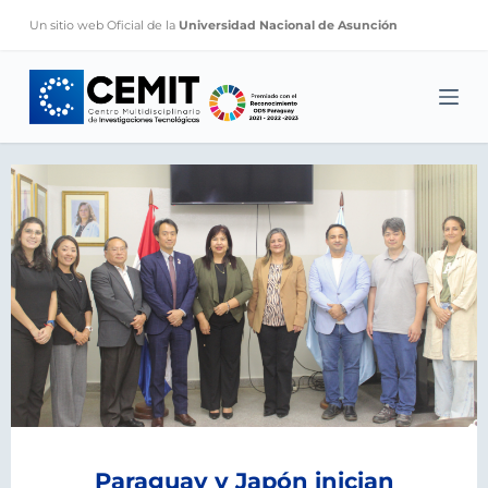
S
Un sitio web Oficial de la
Universidad Nacional de Asunción
k
i
p
t
o
c
o
n
t
e
n
t
Paraguay y Japón inician