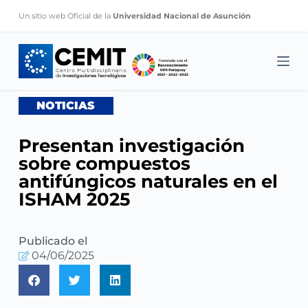
S
Un sitio web Oficial de la
Universidad Nacional de Asunción
k
i
p
t
o
NOTICIAS
c
o
Presentan investigación
n
sobre compuestos
t
antifúngicos naturales en el
e
ISHAM 2025
n
t
Publicado el
04/06/2025