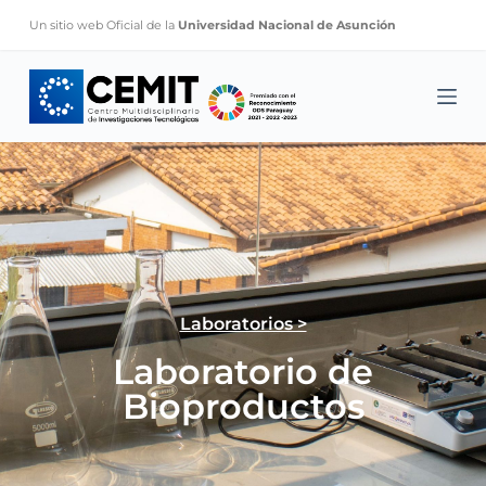
S
Un sitio web Oficial de la
Universidad Nacional de Asunción
k
i
p
t
o
c
o
n
t
e
Laboratorios >
n
Laboratorio de
t
Bioproductos