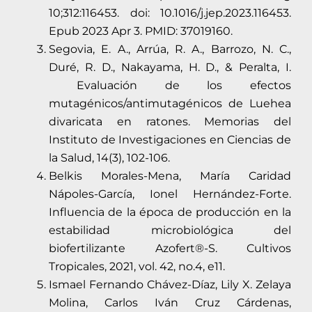
10;312:116453. doi: 10.1016/j.jep.2023.116453.
Epub 2023 Apr 3. PMID: 37019160.
Segovia, E. A., Arrúa, R. A., Barrozo, N. C.,
Duré, R. D., Nakayama, H. D., & Peralta, I.
Evaluación de los efectos
mutagénicos/antimutagénicos de Luehea
divaricata en ratones. Memorias del
Instituto de Investigaciones en Ciencias de
la Salud, 14(3), 102-106.
Belkis Morales-Mena, María Caridad
Nápoles-García, Ionel Hernández-Forte.
Influencia de la época de producción en la
estabilidad microbiológica del
biofertilizante Azofert®-S. Cultivos
Tropicales, 2021, vol. 42, no.4, e11.
Ismael Fernando Chávez-Díaz, Lily X. Zelaya
Molina, Carlos Iván Cruz Cárdenas,