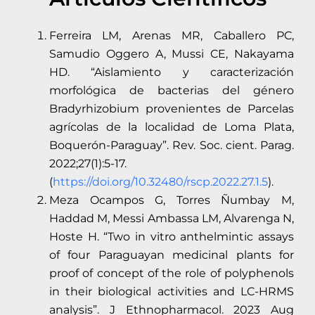
Ferreira LM, Arenas MR, Caballero PC,
Samudio Oggero A, Mussi CE, Nakayama
HD. “Aislamiento y caracterización
morfológica de bacterias del género
Bradyrhizobium provenientes de Parcelas
agrícolas de la localidad de Loma Plata,
Boquerón-Paraguay”. Rev. Soc. cient. Parag.
2022;27(1):5-17.
(
https://doi.org/10.32480/rscp.2022.27.1.5
).
Meza Ocampos G, Torres Ñumbay M,
Haddad M, Messi Ambassa LM, Alvarenga N,
Hoste H. “Two in vitro anthelmintic assays
of four Paraguayan medicinal plants for
proof of concept of the role of polyphenols
in their biological activities and LC-HRMS
analysis”. J Ethnopharmacol. 2023 Aug