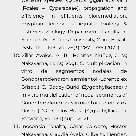
wetland species: Cyperus giganteus vahl
(Poales – Cyperaceae), propagation and
efficiency in effluents bioremediation.
Egyptian Journal of Aquatic Biology &
Fisheries Zoology Department, Faculty of
Science, Ain Shams University, Cairo, Egypt.
ISSN 1110 – 6131 Vol. 26(3): 787 – 799 (2022).
Villar Avalos, A. R.; Benítez Núñez, J. V.;
Nakayama, H. D.; Vogt, C. Multiplicación in
vitro de segmentos nodales de
Gonopterodendron sarmientoi (Lorentz ex
Griseb.) C. Godoy-Bürki (Zygophyllaceae) /
In vitro multiplication of nodal segments of
Gonopterodendron sarmientoi (Lorentz ex
Griseb.) A.C. Godoy-Bürki (Zygophyllaceae).
Steviana, Vol. 13(1) supl., 2021.
Inocencia Peralta, César Cardozo, Héctor
Nakayama, Claudia Ávalo, Gilberto Benítez,