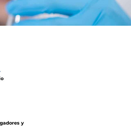
io
igadores y