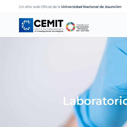
S
Un sitio web Oficial de la
Universidad Nacional de Asunción
k
i
p
t
o
c
o
n
t
e
n
t
Laboratori