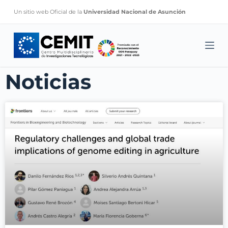
S
Un sitio web Oficial de la
Universidad Nacional de Asunción
k
i
p
t
Noticias
o
c
o
n
t
e
n
t