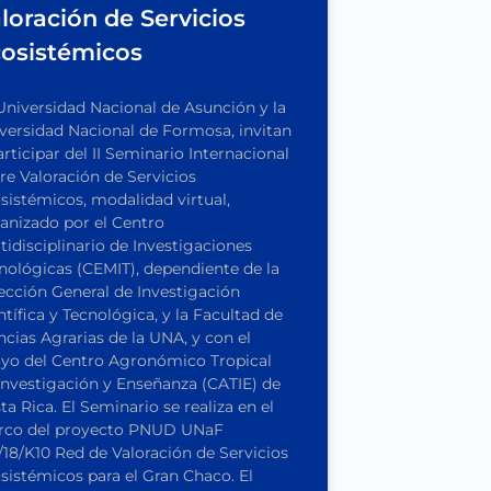
loración de Servicios
osistémicos
Universidad Nacional de Asunción y la
versidad Nacional de Formosa, invitan
articipar del II Seminario Internacional
re Valoración de Servicios
sistémicos, modalidad virtual,
anizado por el Centro
tidisciplinario de Investigaciones
nológicas (CEMIT), dependiente de la
ección General de Investigación
ntífica y Tecnológica, y la Facultad de
ncias Agrarias de la UNA, y con el
yo del Centro Agronómico Tropical
Investigación y Enseñanza (CATIE) de
ta Rica. El Seminario se realiza en el
co del proyecto PNUD UNaF
/18/K10 Red de Valoración de Servicios
sistémicos para el Gran Chaco. El