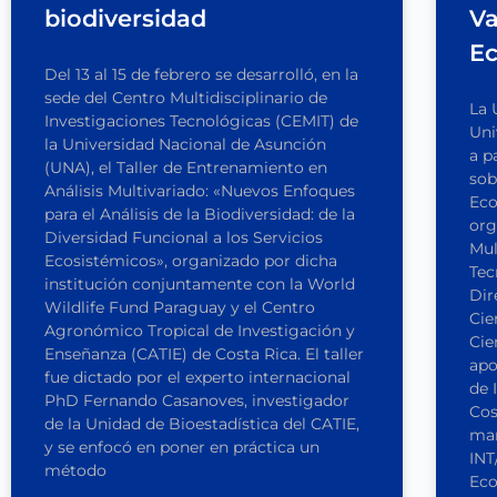
biodiversidad
Va
Ec
Del 13 al 15 de febrero se desarrolló, en la
sede del Centro Multidisciplinario de
La 
Investigaciones Tecnológicas (CEMIT) de
Uni
la Universidad Nacional de Asunción
a p
(UNA), el Taller de Entrenamiento en
sob
Análisis Multivariado: «Nuevos Enfoques
Eco
para el Análisis de la Biodiversidad: de la
org
Diversidad Funcional a los Servicios
Mul
Ecosistémicos», organizado por dicha
Tec
institución conjuntamente con la World
Dir
Wildlife Fund Paraguay y el Centro
Cie
Agronómico Tropical de Investigación y
Cie
Enseñanza (CATIE) de Costa Rica. El taller
apo
fue dictado por el experto internacional
de 
PhD Fernando Casanoves, investigador
Cos
de la Unidad de Bioestadística del CATIE,
mar
y se enfocó en poner en práctica un
INT
método
Eco