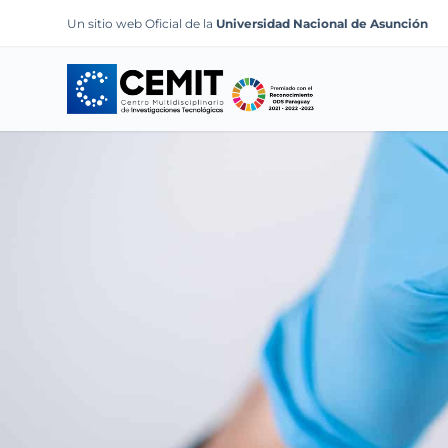
S
Un sitio web Oficial de la
Universidad Nacional de Asunción
k
i
p
t
o
c
o
n
t
e
n
t