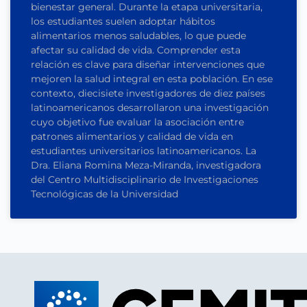
bienestar general. Durante la etapa universitaria,
los estudiantes suelen adoptar hábitos
alimentarios menos saludables, lo que puede
afectar su calidad de vida. Comprender esta
relación es clave para diseñar intervenciones que
mejoren la salud integral en esta población. En ese
contexto, diecisiete investigadores de diez países
latinoamericanos desarrollaron una investigación
cuyo objetivo fue evaluar la asociación entre
patrones alimentarios y calidad de vida en
estudiantes universitarios latinoamericanos. La
Dra. Eliana Romina Meza-Miranda, investigadora
del Centro Multidisciplinario de Investigaciones
Tecnológicas de la Universidad