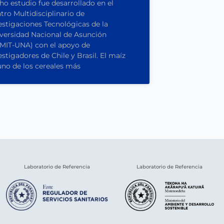
ho estudio fue desarrollado en el
tro Multidisciplinario de
estigaciones Tecnológicas de la
versidad Nacional de Asunción
MIT-UNA) con el apoyo de
estigadores de Chile y Brasil. El maíz
uno de los cereales más
Laboratorio de Referencia
Laboratorio de Referencia