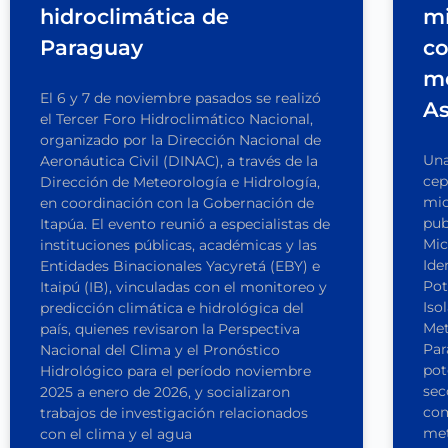
hidroclimática de
mi
Paraguay
co
me
El 6 y 7 de noviembre pasados se realizó
A
el Tercer Foro Hidroclimático Nacional,
organizado por la Dirección Nacional de
Una
Aeronáutica Civil (DINAC), a través de la
cep
Dirección de Meteorología e Hidrología,
mic
en coordinación con la Gobernación de
pub
Itapúa. El evento reunió a especialistas de
Mic
instituciones públicas, académicas y las
Ide
Entidades Binacionales Yacyretá (EBY) e
Pot
Itaipú (IB), vinculadas con el monitoreo y
Iso
predicción climática e hidrológica del
Met
país, quienes revisaron la Perspectiva
Par
Nacional del Clima y el Pronóstico
pot
Hidrológico para el período noviembre
sec
2025 a enero de 2026, y socializaron
com
trabajos de investigación relacionados
met
con el clima y el agua