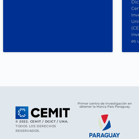
Dic
Cen
Inv
Uni
(CE
inv
es 
Primer centro de investigación en
obtener la Marca País Paraguay
© 2022. CEMIT / DGICT / UNA.
TODOS LOS DERECHOS
RESERVADOS.