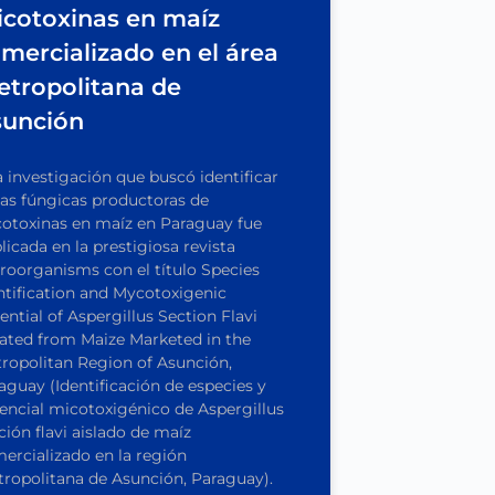
cotoxinas en maíz
mercializado en el área
tropolitana de
sunción
 investigación que buscó identificar
as fúngicas productoras de
otoxinas en maíz en Paraguay fue
licada en la prestigiosa revista
roorganisms con el título Species
ntification and Mycotoxigenic
ential of Aspergillus Section Flavi
lated from Maize Marketed in the
ropolitan Region of Asunción,
aguay (Identificación de especies y
encial micotoxigénico de Aspergillus
ción flavi aislado de maíz
ercializado en la región
ropolitana de Asunción, Paraguay).