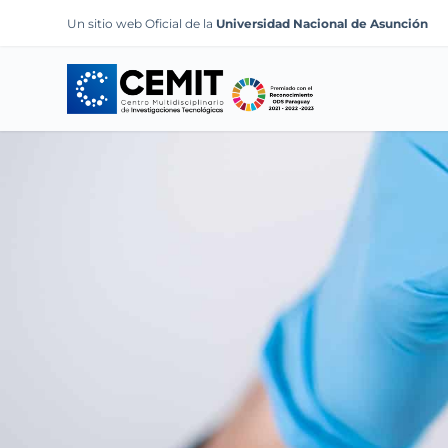
S
Un sitio web Oficial de la
Universidad Nacional de Asunción
k
i
p
t
o
c
o
n
t
e
n
t