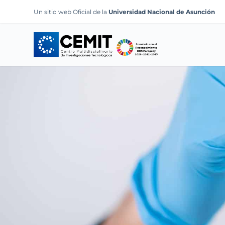
S
Un sitio web Oficial de la
Universidad Nacional de Asunción
k
i
p
t
o
c
o
n
t
e
n
t