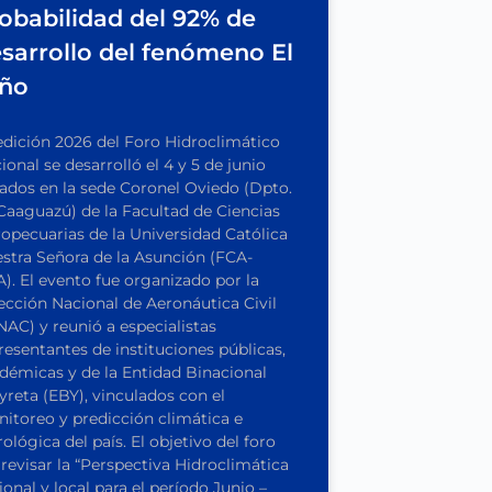
obabilidad del 92% de
sarrollo del fenómeno El
iño
edición 2026 del Foro Hidroclimático
ional se desarrolló el 4 y 5 de junio
ados en la sede Coronel Oviedo (Dpto.
Caaguazú) de la Facultad de Ciencias
opecuarias de la Universidad Católica
stra Señora de la Asunción (FCA-
). El evento fue organizado por la
ección Nacional de Aeronáutica Civil
NAC) y reunió a especialistas
resentantes de instituciones públicas,
démicas y de la Entidad Binacional
yreta (EBY), vinculados con el
itoreo y predicción climática e
rológica del país. El objetivo del foro
 revisar la “Perspectiva Hidroclimática
ional y local para el período Junio –