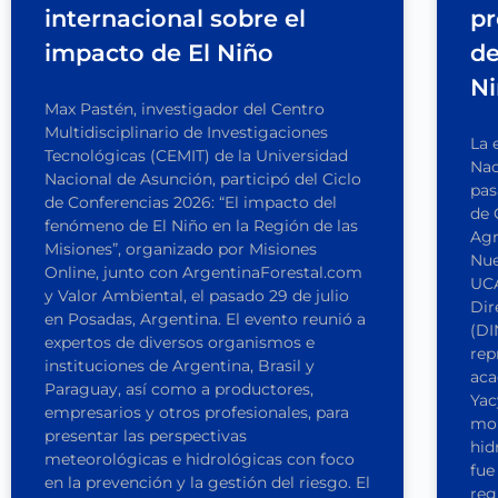
internacional sobre el
pr
impacto de El Niño
de
N
Max Pastén, investigador del Centro
Multidisciplinario de Investigaciones
La 
Tecnológicas (CEMIT) de la Universidad
Nac
Nacional de Asunción, participó del Ciclo
pas
de Conferencias 2026: “El impacto del
de 
fenómeno de El Niño en la Región de las
Agr
Misiones”, organizado por Misiones
Nue
Online, junto con ArgentinaForestal.com
UCA
y Valor Ambiental, el pasado 29 de julio
Dir
en Posadas, Argentina. El evento reunió a
(DI
expertos de diversos organismos e
rep
instituciones de Argentina, Brasil y
aca
Paraguay, así como a productores,
Yac
empresarios y otros profesionales, para
mon
presentar las perspectivas
hid
meteorológicas e hidrológicas con foco
fue
en la prevención y la gestión del riesgo. El
reg