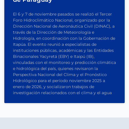
El 6 y 7 de noviembre pasados se realizó el Tercer
Foro Hidroclimático Nacional, organizado por la
Dirección Nacional de Aeronáutica Civil (DINAC), a
través de la Dirección de Meteorología e
Hidrología, en coordinación con la Gobernación de
Itapúa. El evento reunió a especialistas de
instituciones públicas, académicas y las Entidades
Binacionales Yacyretá (EBY) e Itaipú (IB),
vinculadas con el monitoreo y predicción climática
e hidrológica del país, quienes revisaron la
Perspectiva Nacional del Clima y el Pronóstico
Hidrológico para el período noviembre 2025 a
enero de 2026, y socializaron trabajos de
investigación relacionados con el clima y el agua