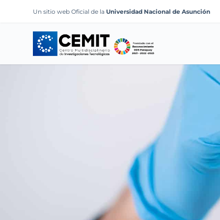
S
Un sitio web Oficial de la
Universidad Nacional de Asunción
k
i
p
t
o
c
o
n
t
e
n
t