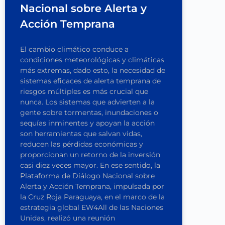
Nacional sobre Alerta y
Acción Temprana
El cambio climático conduce a
condiciones meteorológicas y climáticas
más extremas, dado esto, la necesidad de
sistemas eficaces de alerta temprana de
riesgos múltiples es más crucial que
nunca. Los sistemas que advierten a la
gente sobre tormentas, inundaciones o
sequías inminentes y apoyan la acción
son herramientas que salvan vidas,
reducen las pérdidas económicas y
proporcionan un retorno de la inversión
casi diez veces mayor. En ese sentido, la
Plataforma de Diálogo Nacional sobre
Alerta y Acción Temprana, impulsada por
la Cruz Roja Paraguaya, en el marco de la
estrategia global EW4All de las Naciones
Unidas, realizó una reunión