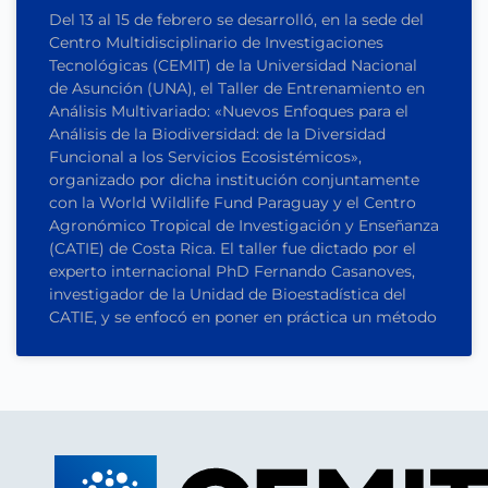
Del 13 al 15 de febrero se desarrolló, en la sede del
Centro Multidisciplinario de Investigaciones
Tecnológicas (CEMIT) de la Universidad Nacional
de Asunción (UNA), el Taller de Entrenamiento en
Análisis Multivariado: «Nuevos Enfoques para el
Análisis de la Biodiversidad: de la Diversidad
Funcional a los Servicios Ecosistémicos»,
organizado por dicha institución conjuntamente
con la World Wildlife Fund Paraguay y el Centro
Agronómico Tropical de Investigación y Enseñanza
(CATIE) de Costa Rica. El taller fue dictado por el
experto internacional PhD Fernando Casanoves,
investigador de la Unidad de Bioestadística del
CATIE, y se enfocó en poner en práctica un método