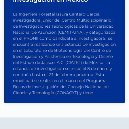
La Ingeniera Forestal Isaura Cantero García,
investigadora junior del Centro Multidisciplinario
de Investigaciones Tecnológicas de la Universidad
Nacional de Asunción (CEMIT-UNA), y categorizada
en el PRONII como Candidata a Investigadora, se
encuentra realizando una estancia de investigación
en el Laboratorio de Biotecnología del Centro de
Investigación y Asistencia en Tecnología y Diseño
del Estado de Jalisco, A.C. (CIATEJ) de México. La
estancia de investigación se inició el 8 de enero y
continúa hasta el 23 de febrero próximo. Esta
movilidad se realiza en el marco del Programa
Becas de Investigación del Consejo Nacional de
Ciencia y Tecnología (CONACYT) y tiene