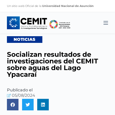
S
Un sitio web Oficial de la
Universidad Nacional de Asunción
k
i
p
t
o
NOTICIAS
c
o
Socializan resultados de
n
investigaciones del CEMIT
t
sobre aguas del Lago
e
Ypacaraí
n
t
Publicado el
05/08/2024