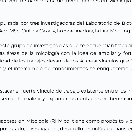
de la Red Iberoamericana de Investigadores en Micología
pulsada por tres investigadoras del Laboratorio de Biot
r. MSc. Cinthia Cazal y, la coordinadora, la Dra. MSc. Ing.
e este grupo de investigadoras que se encuentran trabaj
s áreas de la micología con la idea de ampliar y for
ilidad de los trabajos desarrollados. Al crear vínculos qu
a y el intercambio de conocimientos se enriquecerán la
acar el fuerte vínculo de trabajo existente entre los i
eseo de formalizar y expandir los contactos en beneficio
adores en Micología (RIIMico) tiene como propósito y ob
postgrado, investigación, desarrollo tecnológico, transfe