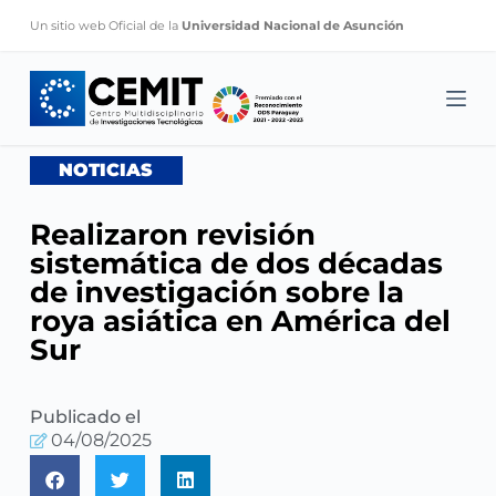
S
Un sitio web Oficial de la
Universidad Nacional de Asunción
k
i
p
t
o
NOTICIAS
c
o
Realizaron revisión
n
sistemática de dos décadas
t
de investigación sobre la
e
roya asiática en América del
n
Sur
t
Publicado el
04/08/2025