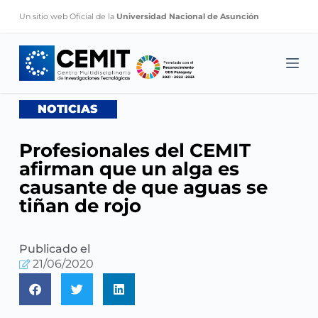
S
Un sitio web Oficial de la
Universidad Nacional de Asunción
k
i
p
t
o
NOTICIAS
c
o
Profesionales del CEMIT
n
afirman que un alga es
t
causante de que aguas se
e
tiñan de rojo
n
t
Publicado el
21/06/2020