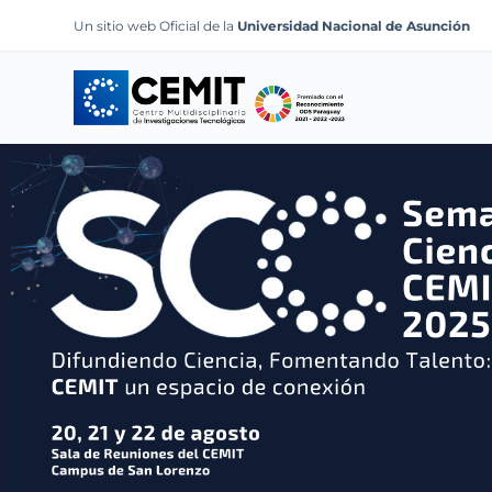
S
Un sitio web Oficial de la
Universidad Nacional de Asunción
k
i
p
t
o
c
o
n
t
e
n
t