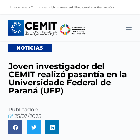
S
Un sitio web Oficial de la
Universidad Nacional de Asunción
k
i
p
t
o
NOTICIAS
c
o
Joven investigador del
n
CEMIT realizó pasantía en la
t
Universidade Federal de
e
Paraná (UFP)
n
t
Publicado el
25/03/2025