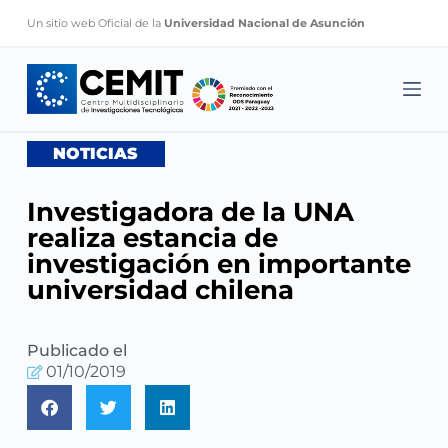
S
Un sitio web Oficial de la
Universidad Nacional de Asunción
k
i
p
t
o
NOTICIAS
c
o
Investigadora de la UNA
n
realiza estancia de
t
investigación en importante
e
universidad chilena
n
t
Publicado el
01/10/2019