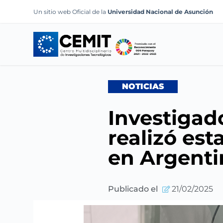
S
Un sitio web Oficial de la
Universidad Nacional de Asunción
k
i
p
t
o
NOTICIAS
c
o
Investigad
n
t
realizó est
e
en Argenti
n
t
Publicado el
21/02/2025