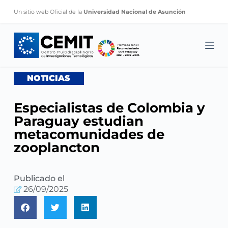
S
Un sitio web Oficial de la
Universidad Nacional de Asunción
k
i
p
t
o
NOTICIAS
c
o
Especialistas de Colombia y
n
Paraguay estudian
t
metacomunidades de
e
zooplancton
n
t
Publicado el
26/09/2025