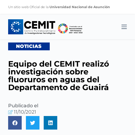
S
Un sitio web Oficial de la
Universidad Nacional de Asunción
k
i
p
t
o
NOTICIAS
c
o
Equipo del CEMIT realizó
n
investigación sobre
t
fluoruros en aguas del
e
Departamento de Guairá
n
t
Publicado el
11/10/2021