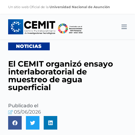
S
Un sitio web Oficial de la
Universidad Nacional de Asunción
k
i
p
t
o
NOTICIAS
c
o
El CEMIT organizó ensayo
n
interlaboratorial de
t
muestreo de agua
e
superficial
n
t
Publicado el
05/06/2026