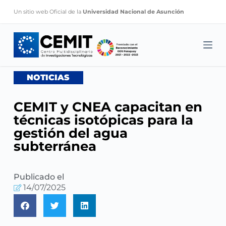
S
Un sitio web Oficial de la
Universidad Nacional de Asunción
k
i
p
t
o
NOTICIAS
c
o
CEMIT y CNEA capacitan en
n
técnicas isotópicas para la
t
gestión del agua
e
subterránea
n
t
Publicado el
14/07/2025