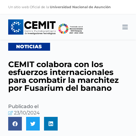
S
Un sitio web Oficial de la
Universidad Nacional de Asunción
k
i
p
t
o
NOTICIAS
c
o
CEMIT colabora con los
n
esfuerzos internacionales
t
para combatir la marchitez
e
por Fusarium del banano
n
t
Publicado el
23/10/2024