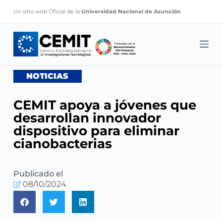
S
Un sitio web Oficial de la
Universidad Nacional de Asunción
k
i
p
t
o
NOTICIAS
c
o
CEMIT apoya a jóvenes que
n
desarrollan innovador
t
dispositivo para eliminar
e
cianobacterias
n
t
Publicado el
08/10/2024